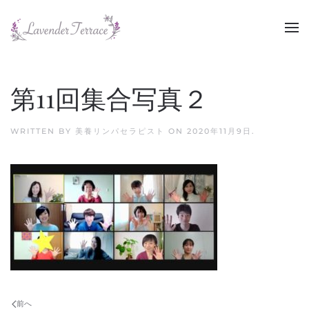
Skip to main content
第11回集合写真２
WRITTEN BY
美養リンパセラピスト
ON
2020年11月9日
.
前へ