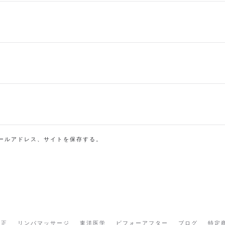
ールアドレス、サイトを保存する。
矯正
リンパマッサージ
東洋医学
ビフォーアフター
ブログ
特定