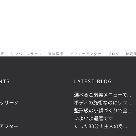
矯正
リンパマッサージ
東洋医学
ビフォーアフター
ブログ
特定
NTS
LATEST BLOG
選べるご褒美メニューで...
ッサージ
ボディの施術なのにリフ...
整形級の小顔づくりで全...
いよいよ還暦です
アフター
たった30分！主人の身...