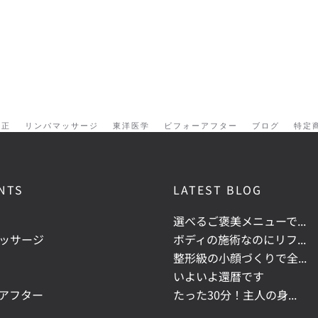
矯正
リンパマッサージ
東洋医学
ビフォーアフター
ブログ
特定
NTS
LATEST BLOG
選べるご褒美メニューで...
ッサージ
ボディの施術なのにリフ...
整形級の小顔づくりで全...
いよいよ還暦です
アフター
たった30分！主人の身...